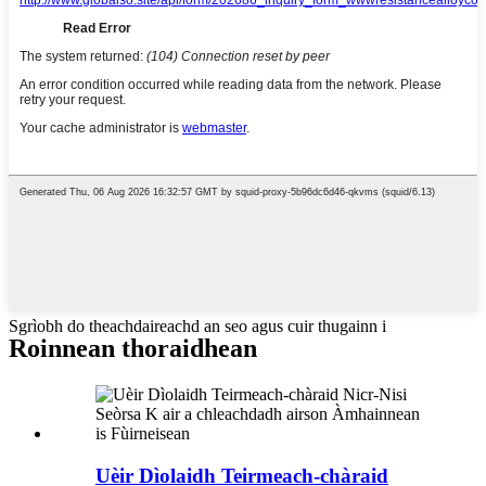
Sgrìobh do theachdaireachd an seo agus cuir thugainn i
Roinnean thoraidhean
Uèir Dìolaidh Teirmeach-chàraid