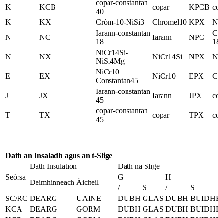
copar-constantan
K
KCB
copar
KPCB
c
40
K
KX
Cròm-10-NiSi3
Chromel10
KPX
N
Iarann-constantan
C
N
NC
Iarann
NPC
18
1
NiCr14Si-
N
NX
NiCr14Si
NPX
N
NiSi4Mg
NiCr10-
E
EX
NiCr10
EPX
C
Constantan45
Iarann-constantan
J
JX
Iarann
JPX
c
45
copar-constantan
T
TX
copar
TPX
c
45
Dath an Insaladh agus an t-Slige
Dath Insulation
Dath na Slige
Seòrsa
G
H
Deimhinneach
Àicheil
/
S
/
S
SC/RC
DEARG
UAINE
DUBH
GLAS
DUBH
BUIDH
KCA
DEARG
GORM
DUBH
GLAS
DUBH
BUIDH