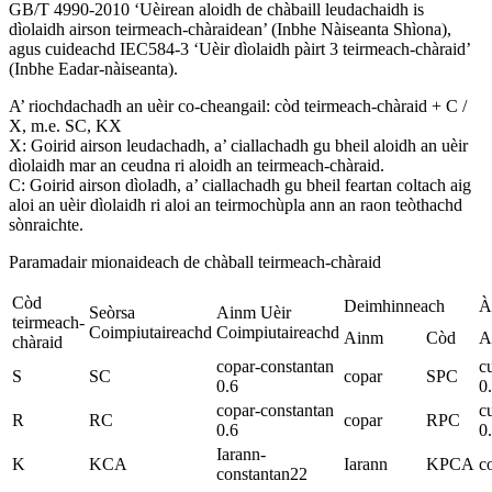
GB/T 4990-2010 ‘Uèirean aloidh de chàbaill leudachaidh is
dìolaidh airson teirmeach-chàraidean’ (Inbhe Nàiseanta Shìona),
agus cuideachd IEC584-3 ‘Uèir dìolaidh pàirt 3 teirmeach-chàraid’
(Inbhe Eadar-nàiseanta).
A’ riochdachadh an uèir co-cheangail: còd teirmeach-chàraid + C /
X, m.e. SC, KX
X: Goirid airson leudachadh, a’ ciallachadh gu bheil aloidh an uèir
dìolaidh mar an ceudna ri aloidh an teirmeach-chàraid.
C: Goirid airson dìoladh, a’ ciallachadh gu bheil feartan coltach aig
aloi an uèir dìolaidh ri aloi an teirmochùpla ann an raon teòthachd
sònraichte.
Paramadair mionaideach de chàball teirmeach-chàraid
Còd
Deimhinneach
À
Seòrsa
Ainm Uèir
teirmeach-
Coimpiutaireachd
Coimpiutaireachd
Ainm
Còd
A
chàraid
copar-constantan
c
S
SC
copar
SPC
0.6
0
copar-constantan
c
R
RC
copar
RPC
0.6
0
Iarann-
K
KCA
Iarann
KPCA
c
constantan22