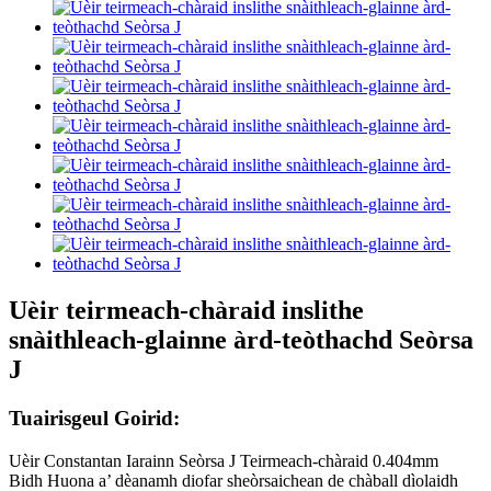
Uèir teirmeach-chàraid inslithe
snàithleach-glainne àrd-teòthachd Seòrsa
J
Tuairisgeul Goirid:
Uèir Constantan Iarainn Seòrsa J Teirmeach-chàraid 0.404mm
Bidh Huona a’ dèanamh diofar sheòrsaichean de chàball dìolaidh