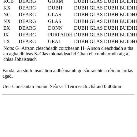
KCB
DEARG
GORM
DUBH
GLAS
DUBH
BUIDH
KX
DEARG
DUBH
DUBH
GLAS
DUBH
BUIDH
NC
DEARG
GLAS
DUBH
GLAS
DUBH
BUIDH
NX
DEARG
GLAS
DUBH
GLAS
DUBH
BUIDH
EX
DEARG
DONN
DUBH
GLAS
DUBH
BUIDH
JX
DEARG
PURPAIDH
DUBH
GLAS
DUBH
BUIDH
TX
DEARG
GEAL
DUBH
GLAS
DUBH
BUIDH
Nota: G–Airson cleachdadh coitcheann H–Airson cleachdadh a tha
an aghaidh teas S–Clas mionaideachd Chan eil comharradh aig a’
chlas àbhaisteach
Faodar an stuth insulation a dhèanamh gu sònraichte a rèir an iarrtas
agad.
Uèir Constantan Iarainn Seòrsa J Teirmeach-chàraid 0.404mm