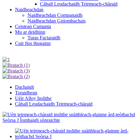
Càball Leudachaidh Teirmeach-chàraid
Naidheachdan
Naidheachdan Companaidh
Naidheachdan Gnìomhachais
Ceistean Cumanta
Mu ar deidhinn
Turas Factaraidh
Cuir fios thugainn
Dachaigh
Toraidhean
Uèir Alloy Inslithe
Càball Leudachaidh Teirmeach-chàraid