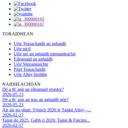
TORAIDHEAN
Uèir Teasachaidh an aghaidh
Uèir nicil
Uèir strì an aghaidh mionaideachd
Eileamaid an aghaidh
Uèir Shreangaichte
Pàirt Teasachaidh
Uèir Alloy Inslithe
NAIDHEACHDAN
Dè a th' ann an eileamaid resistor?
2026-05-23
Dè a th’ ann an teas an aghaidh uèir?
2026-05-23
Air ais gu obair: Tòisich 2026 le Tankii Alloy –...
2026-02-27
Taing do 2025, Gabh ri 2026: Taing & Faicinn...
2026-02-17