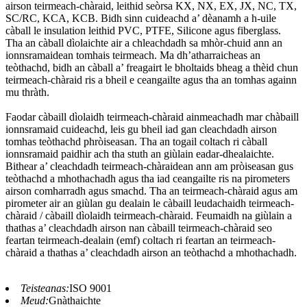
airson teirmeach-chàraid, leithid seòrsa KX, NX, EX, JX, NC, TX,
SC/RC, KCA, KCB. Bidh sinn cuideachd a’ dèanamh a h-uile
càball le insulation leithid PVC, PTFE, Silicone agus fiberglass.
Tha an càball dìolaichte air a chleachdadh sa mhòr-chuid ann an
ionnsramaidean tomhais teirmeach. Ma dh’atharraicheas an
teòthachd, bidh an càball a’ freagairt le bholtaids bheag a thèid chun
teirmeach-chàraid ris a bheil e ceangailte agus tha an tomhas againn
mu thràth.
Faodar càbaill dìolaidh teirmeach-chàraid ainmeachadh mar chàbaill
ionnsramaid cuideachd, leis gu bheil iad gan cleachdadh airson
tomhas teòthachd phròiseasan. Tha an togail coltach ri càball
ionnsramaid paidhir ach tha stuth an giùlain eadar-dhealaichte.
Bithear a’ cleachdadh teirmeach-chàraidean ann am pròiseasan gus
teòthachd a mhothachadh agus tha iad ceangailte ris na pirometers
airson comharradh agus smachd. Tha an teirmeach-chàraid agus am
pirometer air an giùlan gu dealain le càbaill leudachaidh teirmeach-
chàraid / càbaill dìolaidh teirmeach-chàraid. Feumaidh na giùlain a
thathas a’ cleachdadh airson nan càbaill teirmeach-chàraid seo
feartan teirmeach-dealain (emf) coltach ri feartan an teirmeach-
chàraid a thathas a’ cleachdadh airson an teòthachd a mhothachadh.
Teisteanas:
ISO 9001
Meud:
Gnàthaichte