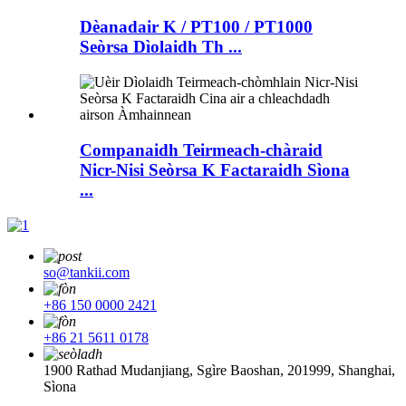
Dèanadair K / PT100 / PT1000
Seòrsa Dìolaidh Th ...
Companaidh Teirmeach-chàraid
Nicr-Nisi Seòrsa K Factaraidh Sìona
...
so@tankii.com
+86 150 0000 2421
+86 21 5611 0178
1900 Rathad Mudanjiang, Sgìre Baoshan, 201999, Shanghai,
Sìona