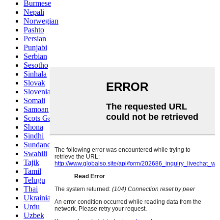
Burmese
Nepali
Norwegian
Pashto
Persian
Punjabi
Serbian
Sesotho
Sinhala
Slovak
Slovenian
Somali
Samoan
Scots Gaelic
Shona
Sindhi
Sundanese
Swahili
Tajik
Tamil
Telugu
Thai
Ukrainian
Urdu
Uzbek