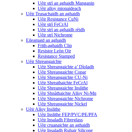
Uèir strì an aghaidh Manganin
Uèir alloy mionaideach
Uèir Teasachaidh an aghaidh
Uèir Resistance CuNi
Uèir strì FeCrAl
Uèir strì an aghaidh rèidh
Uèir strì Nichrome
Eileamaid an aghaidh
Frith-aghaidh Clip
Resistor Leòn Oir
Resistance Stamped
Uèir Shreangaichte
Uèir Shreangaichte a’ Dìoladh
Uèir Shreangaichte Copar
Uèir Shreangaichte CU-Ni
Uèir Shreathaichte FeCrAl
Uèir Shreangaichte Inslithe
Uèir Shnàthaichte Alloy Ni-Mn
Uèir Shreangaichte Nichrome
Uèir Shreangaichte Nickel
Uèir Alloy Inslithe
Uèir Inslithe FEP/PVC/PE/PFA
Uèir Insaladh Fibreglass
Uèir cruanaichte an aghaidh
Uèir Insaladh Rubair Silicone