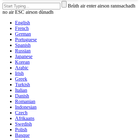
Brùth air enter airson rannsachadh
no air ESC airson dùnadh
English
French
German
Portuguese
Spanish
Russian
Japanese
Korean
Arabic
Irish
Greek
Turkish
Italian
Danish
Romanian
Indonesian
Czech
Afrikaans
Swedish
Polish
Basque