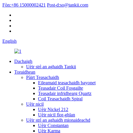
Fòn:
+86 15000002421
Post-d:
so@tankii.com
English
Dachaigh
Uèir strì an aghaidh Tankii
Toraidhean
Pàirt Teasachaidh
Eileamaid teasachaidh bayonet
Teasadair Coil Fosgailte
Teasadair infridhearg Quartz
Coil Teasachaidh Spiral
Uèir nicil
Uèir Nickel 212
Uèir nicil fìor-ghlan
Uèir strì an aghaidh mionaideachd
Uèir Constantan
Uèir Karma