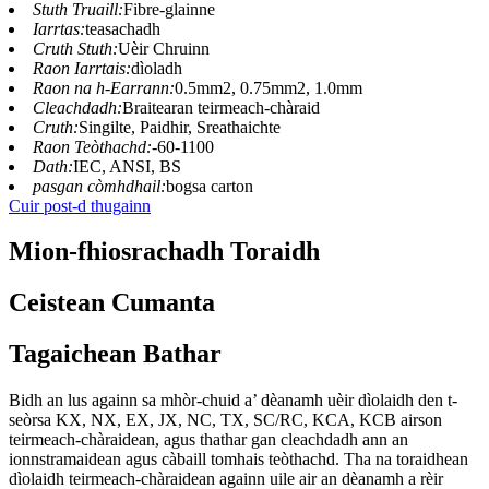
Stuth Truaill:
Fibre-glainne
Iarrtas:
teasachadh
Cruth Stuth:
Uèir Chruinn
Raon Iarrtais:
dìoladh
Raon na h-Earrann:
0.5mm2, 0.75mm2, 1.0mm
Cleachdadh:
Braitearan teirmeach-chàraid
Cruth:
Singilte, Paidhir, Sreathaichte
Raon Teòthachd:
-60-1100
Dath:
IEC, ANSI, BS
pasgan còmhdhail:
bogsa carton
Cuir post-d thugainn
Mion-fhiosrachadh Toraidh
Ceistean Cumanta
Tagaichean Bathar
Bidh an lus againn sa mhòr-chuid a’ dèanamh uèir dìolaidh den t-
seòrsa KX, NX, EX, JX, NC, TX, SC/RC, KCA, KCB airson
teirmeach-chàraidean, agus thathar gan cleachdadh ann an
ionnstramaidean agus càbaill tomhais teòthachd. Tha na toraidhean
dìolaidh teirmeach-chàraidean againn uile air an dèanamh a rèir