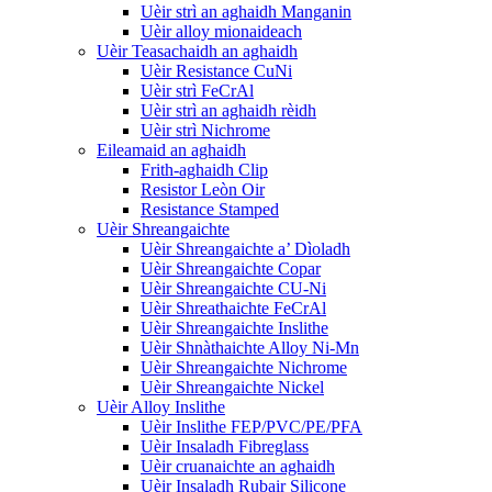
Uèir strì an aghaidh Manganin
Uèir alloy mionaideach
Uèir Teasachaidh an aghaidh
Uèir Resistance CuNi
Uèir strì FeCrAl
Uèir strì an aghaidh rèidh
Uèir strì Nichrome
Eileamaid an aghaidh
Frith-aghaidh Clip
Resistor Leòn Oir
Resistance Stamped
Uèir Shreangaichte
Uèir Shreangaichte a’ Dìoladh
Uèir Shreangaichte Copar
Uèir Shreangaichte CU-Ni
Uèir Shreathaichte FeCrAl
Uèir Shreangaichte Inslithe
Uèir Shnàthaichte Alloy Ni-Mn
Uèir Shreangaichte Nichrome
Uèir Shreangaichte Nickel
Uèir Alloy Inslithe
Uèir Inslithe FEP/PVC/PE/PFA
Uèir Insaladh Fibreglass
Uèir cruanaichte an aghaidh
Uèir Insaladh Rubair Silicone