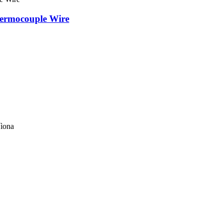
hermocouple Wire
Sìona