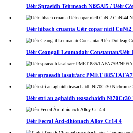
Uèir Spraeidh Teirmeach Ni95Al5 / Uèir C
Uèir lùbach cruanta Uèir copar nicil CuN
Uèir Ceangail Leumadair Constantan/Uèir 
Uèir spraeadh lasair/arc PMET 885/TAFA7
Uèir strì an aghaidh teasachaidh Ni70Cr3
Uèir Fecral Àrd-dhìonach Alloy Cr14 4