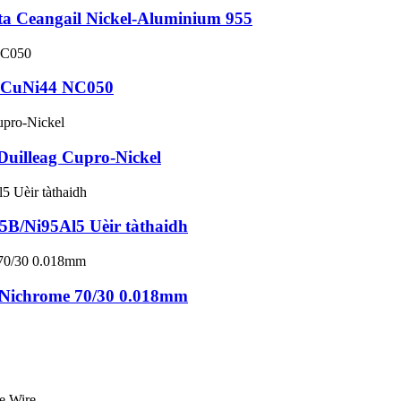
òta Ceangail Nickel-Aluminium 955
i2 CuNi44 NC050
Duilleag Cupro-Nickel
5B/Ni95Al5 Uèir tàthaidh
0 Nichrome 70/30 0.018mm