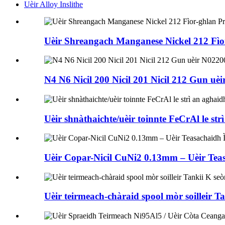
Uèir Alloy Inslithe
Uèir Shreangach Manganese Nickel 212 Fìor
N4 N6 Nicil 200 Nicil 201 Nicil 212 Gun uè
Uèir shnàthaichte/uèir toinnte FeCrAl le str
Uèir Copar-Nicil CuNi2 0.13mm – Uèir Teas
Uèir teirmeach-chàraid spool mòr soilleir 