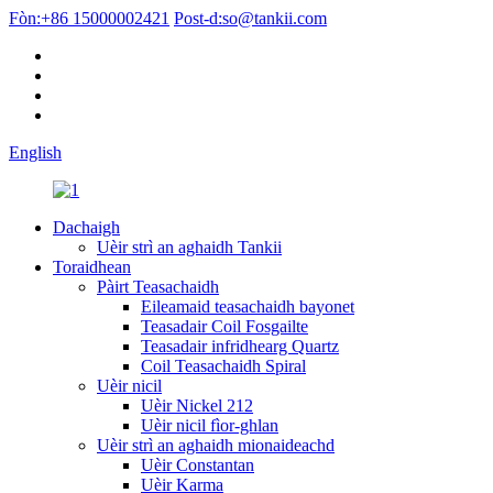
Fòn:
+86 15000002421
Post-d:
so@tankii.com
English
Dachaigh
Uèir strì an aghaidh Tankii
Toraidhean
Pàirt Teasachaidh
Eileamaid teasachaidh bayonet
Teasadair Coil Fosgailte
Teasadair infridhearg Quartz
Coil Teasachaidh Spiral
Uèir nicil
Uèir Nickel 212
Uèir nicil fìor-ghlan
Uèir strì an aghaidh mionaideachd
Uèir Constantan
Uèir Karma