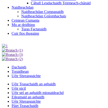
Càball Leudachaidh Teirmeach-chàraid
Naidheachdan
Naidheachdan Companaidh
Naidheachdan Gnìomhachais
Ceistean Cumanta
Mu ar deidhinn
Turas Factaraidh
Cuir fios thugainn
Dachaigh
Toraidhean
Uèir Shreangaichte
Uèir Teasachaidh an aghaidh
Uèir nicil
Uèir strì an aghaidh mionaideachd
Eileamaid an aghaidh
Uèir Shreangaichte
Pàirt Teasachaidh