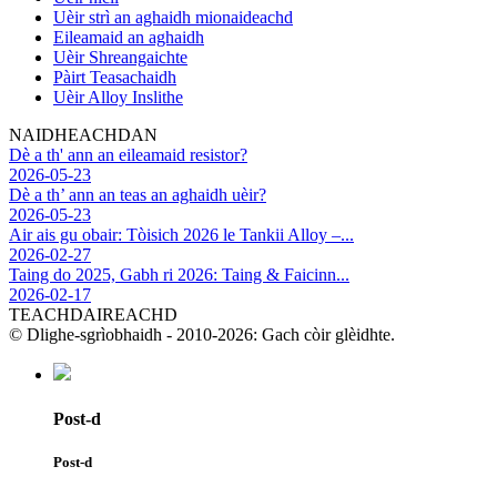
Uèir strì an aghaidh mionaideachd
Eileamaid an aghaidh
Uèir Shreangaichte
Pàirt Teasachaidh
Uèir Alloy Inslithe
NAIDHEACHDAN
Dè a th' ann an eileamaid resistor?
2026-05-23
Dè a th’ ann an teas an aghaidh uèir?
2026-05-23
Air ais gu obair: Tòisich 2026 le Tankii Alloy –...
2026-02-27
Taing do 2025, Gabh ri 2026: Taing & Faicinn...
2026-02-17
TEACHDAIREACHD
© Dlighe-sgrìobhaidh - 2010-2026: Gach còir glèidhte.
Post-d
Post-d