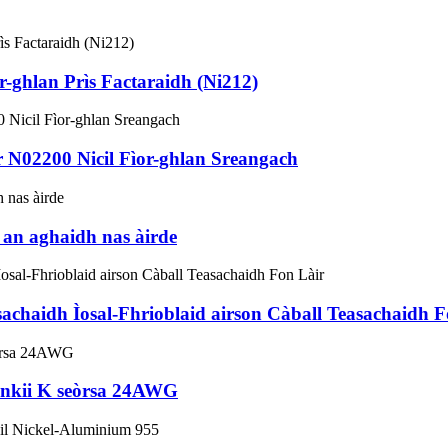
-ghlan Prìs Factaraidh (Ni212)
ir N02200 Nicil Fìor-ghlan Sreangach
ì an aghaidh nas àirde
achaidh Ìosal-Fhrioblaid airson Càball Teasachaidh F
Tankii K seòrsa 24AWG