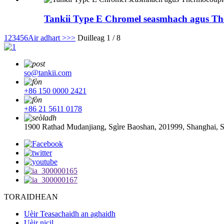
Tankii Type E Chromel seasmhach agus T
1
2
3
4
5
6
Air adhart >
>>
Duilleag 1 / 8
so@tankii.com
+86 150 0000 2421
+86 21 5611 0178
1900 Rathad Mudanjiang, Sgìre Baoshan, 201999, Shanghai, 
TORAIDHEAN
Uèir Teasachaidh an aghaidh
Uèir nicil