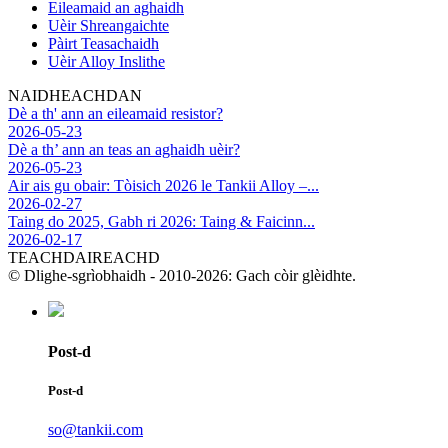
Eileamaid an aghaidh
Uèir Shreangaichte
Pàirt Teasachaidh
Uèir Alloy Inslithe
NAIDHEACHDAN
Dè a th' ann an eileamaid resistor?
2026-05-23
Dè a th’ ann an teas an aghaidh uèir?
2026-05-23
Air ais gu obair: Tòisich 2026 le Tankii Alloy –...
2026-02-27
Taing do 2025, Gabh ri 2026: Taing & Faicinn...
2026-02-17
TEACHDAIREACHD
© Dlighe-sgrìobhaidh - 2010-2026: Gach còir glèidhte.
Post-d
Post-d
so@tankii.com