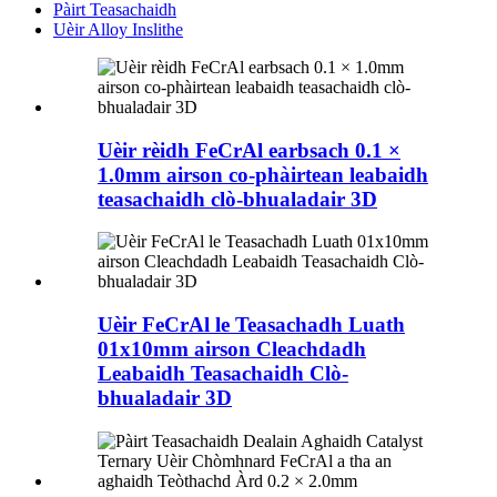
Pàirt Teasachaidh
Uèir Alloy Inslithe
Uèir rèidh FeCrAl earbsach 0.1 ×
1.0mm airson co-phàirtean leabaidh
teasachaidh clò-bhualadair 3D
Uèir FeCrAl le Teasachadh Luath
01x10mm airson Cleachdadh
Leabaidh Teasachaidh Clò-
bhualadair 3D