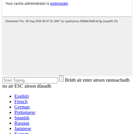
Brùth air enter airson rannsachadh
no air ESC airson dùnadh
English
French
German
Portuguese
Spanish
Russian
Japanese
Korean