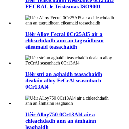
Uèir Teasachaidh Resistance 0cr23al5
FECRAL le Teisteanas ISO9001
Uèir Alloy Fecral 0Cr25Al5 air a
chleachdadh ann an tagraidhean
eileamaid teasachaidh
Uèir strì an aghaidh teasachaidh
dealain alloy FeCrAl seasmhach
0Cr13Al4
Uèir Alloy750 0Cr13Al4 air a
chleachdadh ann an àmhainn
leaghaidh