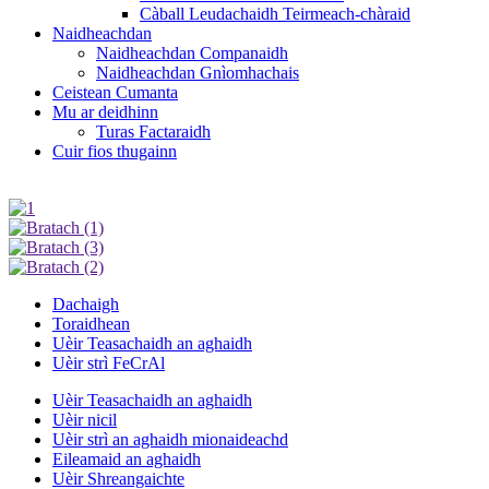
Càball Leudachaidh Teirmeach-chàraid
Naidheachdan
Naidheachdan Companaidh
Naidheachdan Gnìomhachais
Ceistean Cumanta
Mu ar deidhinn
Turas Factaraidh
Cuir fios thugainn
Dachaigh
Toraidhean
Uèir Teasachaidh an aghaidh
Uèir strì FeCrAl
Uèir Teasachaidh an aghaidh
Uèir nicil
Uèir strì an aghaidh mionaideachd
Eileamaid an aghaidh
Uèir Shreangaichte