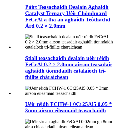
Pàirt Teasachaidh Dealain Aghaidh
Catalyst Ternary Uèir Chòmhnard
FeCrAl a tha an aghaidh Teòthachd
Àrd 0.2 × 2.0mm
Stiall teasachaidh dealain uèir rèidh
FeCrAl 0.2 × 2.0mm airson teasadair
aghaidh tionndaidh catalaíoch trì-
fhillte chàraichean
Uèir rèidh FCHW-1 0Cr25Al5 0.05 *
3mm airson eileamaid teasachaidh