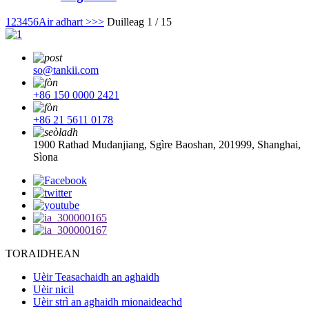
1
2
3
4
5
6
Air adhart >
>>
Duilleag 1 / 15
so@tankii.com
+86 150 0000 2421
+86 21 5611 0178
1900 Rathad Mudanjiang, Sgìre Baoshan, 201999, Shanghai,
Sìona
TORAIDHEAN
Uèir Teasachaidh an aghaidh
Uèir nicil
Uèir strì an aghaidh mionaideachd