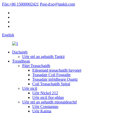
Fòn:
+86 15000002421
Post-d:
so@tankii.com
English
Dachaigh
Uèir strì an aghaidh Tankii
Toraidhean
Pàirt Teasachaidh
Eileamaid teasachaidh bayonet
Teasadair Coil Fosgailte
Teasadair infridhearg Quartz
Coil Teasachaidh Spiral
Uèir nicil
Uèir Nickel 212
Uèir nicil fìor-ghlan
Uèir strì an aghaidh mionaideachd
Uèir Constantan
Uèir Karma