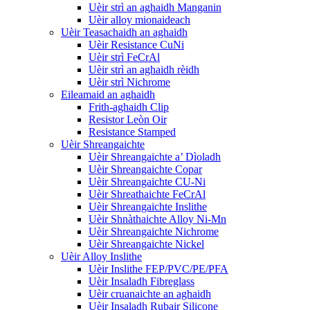
Uèir strì an aghaidh Manganin
Uèir alloy mionaideach
Uèir Teasachaidh an aghaidh
Uèir Resistance CuNi
Uèir strì FeCrAl
Uèir strì an aghaidh rèidh
Uèir strì Nichrome
Eileamaid an aghaidh
Frith-aghaidh Clip
Resistor Leòn Oir
Resistance Stamped
Uèir Shreangaichte
Uèir Shreangaichte a’ Dìoladh
Uèir Shreangaichte Copar
Uèir Shreangaichte CU-Ni
Uèir Shreathaichte FeCrAl
Uèir Shreangaichte Inslithe
Uèir Shnàthaichte Alloy Ni-Mn
Uèir Shreangaichte Nichrome
Uèir Shreangaichte Nickel
Uèir Alloy Inslithe
Uèir Inslithe FEP/PVC/PE/PFA
Uèir Insaladh Fibreglass
Uèir cruanaichte an aghaidh
Uèir Insaladh Rubair Silicone