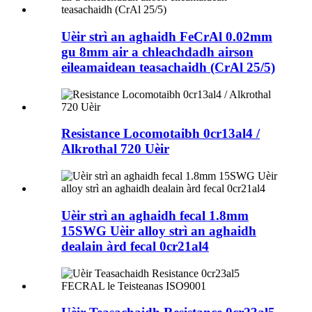
Uèir strì an aghaidh FeCrAl 0.02mm
gu 8mm air a chleachdadh airson
eileamaidean teasachaidh (CrAl 25/5)
Resistance Locomotaibh 0cr13al4 /
Alkrothal 720 Uèir
Uèir strì an aghaidh fecal 1.8mm
15SWG Uèir alloy strì an aghaidh
dealain àrd fecal 0cr21al4