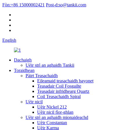
Fòn:
+86 15000002421
Post-d:
so@tankii.com
English
Dachaigh
Uèir strì an aghaidh Tankii
Toraidhean
Pàirt Teasachaidh
Eileamaid teasachaidh bayonet
Teasadair Coil Fosgailte
Teasadair infridhearg Quartz
Coil Teasachaidh Spiral
Uèir nicil
Uèir Nickel 212
Uèir nicil fìor-ghlan
Uèir strì an aghaidh mionaideachd
Uèir Constantan
Uèir Karma