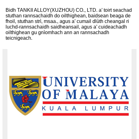
Bidh TANKII ALLOY(XUZHOU) CO., LTD. a’ toirt seachad
stuthan rannsachaidh do oilthighean, baidsean beaga de
fhoil, stuthan strì, msaa., agus a’ cumail dlùth cheangal ri
luchd-rannsachaidh saidheansail, agus a’ cuideachadh
oilthighean gu gnìomhach ann an rannsachadh
teicnigeach.