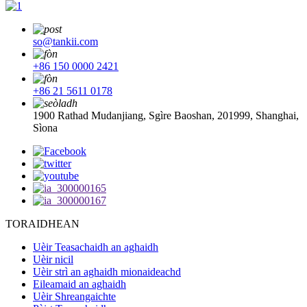
so@tankii.com
+86 150 0000 2421
+86 21 5611 0178
1900 Rathad Mudanjiang, Sgìre Baoshan, 201999, Shanghai,
Sìona
TORAIDHEAN
Uèir Teasachaidh an aghaidh
Uèir nicil
Uèir strì an aghaidh mionaideachd
Eileamaid an aghaidh
Uèir Shreangaichte