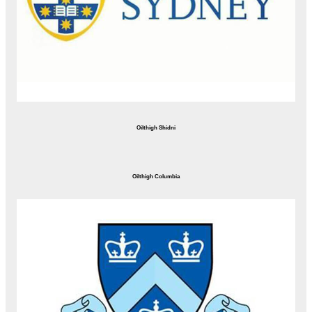
Oilthigh Shidni
Oilthigh Columbia