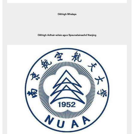
Oilthigh Mhalaya
Oilthigh Adhair-eòlais agus Speuradaireachd Nanjing