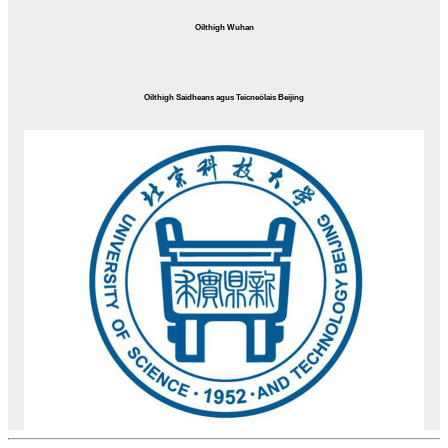
Oilthigh Wuhan
Oilthigh Saidheans agus Teicneòlais Beijing