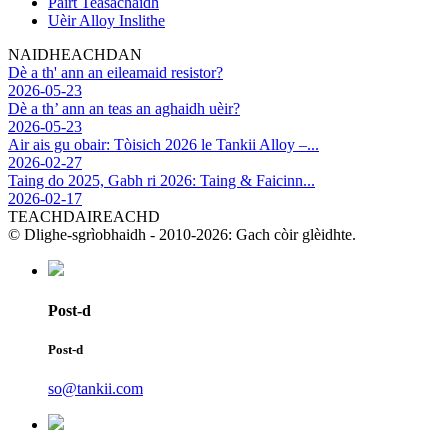
Pàirt Teasachaidh
Uèir Alloy Inslithe
NAIDHEACHDAN
Dè a th' ann an eileamaid resistor?
2026-05-23
Dè a th’ ann an teas an aghaidh uèir?
2026-05-23
Air ais gu obair: Tòisich 2026 le Tankii Alloy –...
2026-02-27
Taing do 2025, Gabh ri 2026: Taing & Faicinn...
2026-02-17
TEACHDAIREACHD
© Dlighe-sgrìobhaidh - 2010-2026: Gach còir glèidhte.
Post-d
Post-d
so@tankii.com