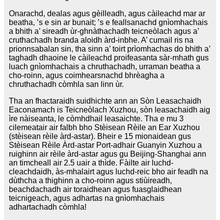
Onarachd, dealas agus gèilleadh, agus càileachd mar ar
beatha, ’s e sin ar bunait; ’s e feallsanachd gnìomhachais
a bhith a’ sireadh ùr-ghnàthachadh teicneòlach agus a’
cruthachadh branda aloidh àrd-inbhe. A’ cumail ris na
prionnsabalan sin, tha sinn a’ toirt prìomhachas do bhith a’
taghadh dhaoine le càileachd proifeasanta sàr-mhath gus
luach gnìomhachais a chruthachadh, urraman beatha a
cho-roinn, agus coimhearsnachd bhrèagha a
chruthachadh còmhla san linn ùr.
Tha an fhactaraidh suidhichte ann an Sòn Leasachaidh
Eaconamach is Teicneòlach Xuzhou, sòn leasachaidh aig
ìre nàiseanta, le còmhdhail leasaichte. Tha e mu 3
cilemeatair air falbh bho Stèisean Rèile an Ear Xuzhou
(stèisean rèile àrd-astar). Bheir e 15 mionaidean gus
Stèisean Rèile Àrd-astar Port-adhair Guanyin Xuzhou a
ruighinn air rèile àrd-astar agus gu Beijing-Shanghai ann
an timcheall air 2.5 uair a thìde. Fàilte air luchd-
cleachdaidh, às-mhalairt agus luchd-reic bho air feadh na
dùthcha a thighinn a cho-roinn agus stiùireadh,
beachdachadh air toraidhean agus fuasglaidhean
teicnigeach, agus adhartas na gnìomhachais
adhartachadh còmhla!