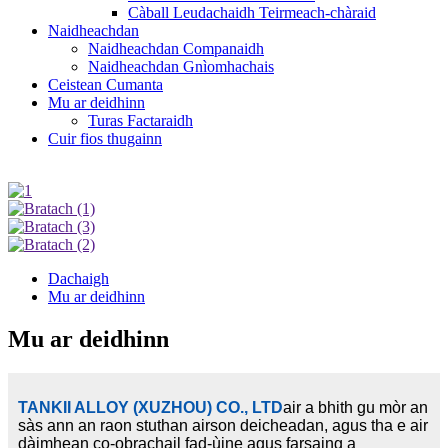
Càball Leudachaidh Teirmeach-chàraid
Naidheachdan
Naidheachdan Companaidh
Naidheachdan Gnìomhachais
Ceistean Cumanta
Mu ar deidhinn
Turas Factaraidh
Cuir fios thugainn
Dachaigh
Mu ar deidhinn
Mu ar deidhinn
TANKII ALLOY (XUZHOU) CO., LTD
air a bhith gu mòr an
sàs ann an raon stuthan airson deicheadan, agus tha e air
dàimhean co-obrachail fad-ùine agus farsaing a