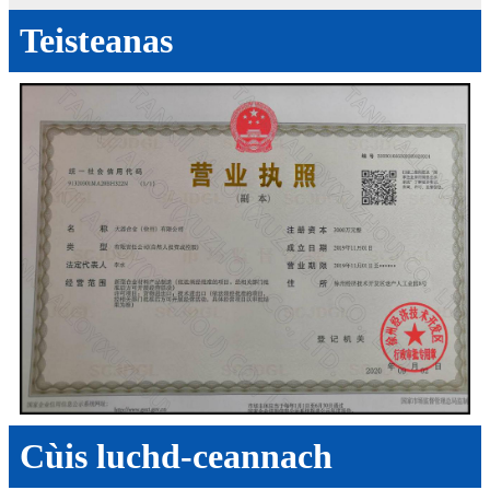
Teisteanas
Cùis luchd-ceannach