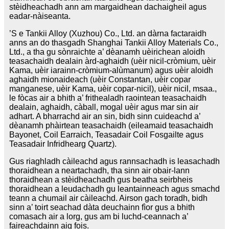
stèidheachadh ann am margaidhean dachaigheil agus
eadar-nàiseanta.
’S e Tankii Alloy (Xuzhou) Co., Ltd. an dàrna factaraidh
anns an do thasgadh Shanghai Tankii Alloy Materials Co.,
Ltd., a tha gu sònraichte a’ dèanamh uèirichean aloidh
teasachaidh dealain àrd-aghaidh (uèir nicil-cròmium, uèir
Kama, uèir iarainn-cròmium-alùmanum) agus uèir aloidh
aghaidh mionaideach (uèir Constantan, uèir copar
manganese, uèir Kama, uèir copar-nicil), uèir nicil, msaa.,
le fòcas air a bhith a’ frithealadh raointean teasachaidh
dealain, aghaidh, càball, mogal uèir agus mar sin air
adhart. A bharrachd air an sin, bidh sinn cuideachd a’
dèanamh phàirtean teasachaidh (eileamaid teasachaidh
Bayonet, Coil Earraich, Teasadair Coil Fosgailte agus
Teasadair Infridhearg Quartz).
Gus riaghladh càileachd agus rannsachadh is leasachadh
thoraidhean a neartachadh, tha sinn air obair-lann
thoraidhean a stèidheachadh gus beatha seirbheis
thoraidhean a leudachadh gu leantainneach agus smachd
teann a chumail air càileachd. Airson gach toradh, bidh
sinn a’ toirt seachad dàta deuchainn fìor gus a bhith
comasach air a lorg, gus am bi luchd-ceannach a’
faireachdainn aig fois.