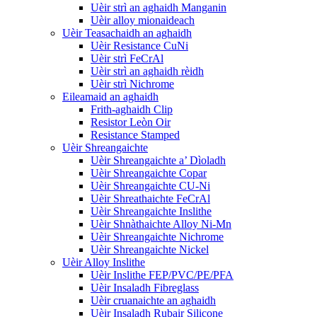
Uèir strì an aghaidh Manganin
Uèir alloy mionaideach
Uèir Teasachaidh an aghaidh
Uèir Resistance CuNi
Uèir strì FeCrAl
Uèir strì an aghaidh rèidh
Uèir strì Nichrome
Eileamaid an aghaidh
Frith-aghaidh Clip
Resistor Leòn Oir
Resistance Stamped
Uèir Shreangaichte
Uèir Shreangaichte a’ Dìoladh
Uèir Shreangaichte Copar
Uèir Shreangaichte CU-Ni
Uèir Shreathaichte FeCrAl
Uèir Shreangaichte Inslithe
Uèir Shnàthaichte Alloy Ni-Mn
Uèir Shreangaichte Nichrome
Uèir Shreangaichte Nickel
Uèir Alloy Inslithe
Uèir Inslithe FEP/PVC/PE/PFA
Uèir Insaladh Fibreglass
Uèir cruanaichte an aghaidh
Uèir Insaladh Rubair Silicone