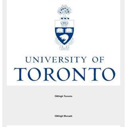
Oilthigh Toronto
Oilthigh Monash