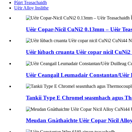
Pàirt Teasachaidh
Uèir Alloy Inslithe
Uèir Copar-Nicil CuNi2 0.13mm – Uèir Teas
Uèir lùbach cruanta Uèir copar nicil CuN
Uèir Ceangail Leumadair Constantan/Uèir 
Tankii Type E Chromel seasmhach agus T
Meudan Gnàthaichte Uèir Copar Nicil All