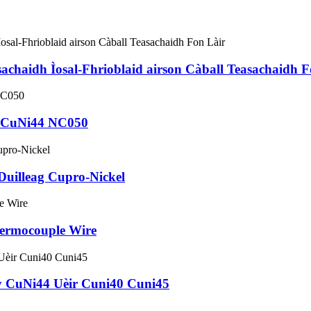
achaidh Ìosal-Fhrioblaid airson Càball Teasachaidh F
i2 CuNi44 NC050
Duilleag Cupro-Nickel
hermocouple Wire
oy CuNi44 Uèir Cuni40 Cuni45