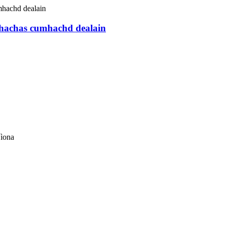
mhachas cumhachd dealain
Sìona