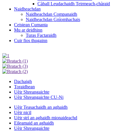
Càball Leudachaidh Teirmeach-chàraid
Naidheachdan
Naidheachdan Companaidh
Naidheachdan Gnìomhachais
Ceistean Cumanta
Mu ar deidhinn
Turas Factaraidh
Cuir fios thugainn
Dachaigh
Toraidhean
Uèir Shreangaichte
Uèir Shreangaichte CU-Ni
Uèir Teasachaidh an aghaidh
Uèir nicil
Uèir strì an aghaidh mionaideachd
Eileamaid an aghaidh
Uèir Shreangaichte