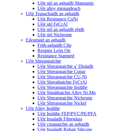
Uèir strì an aghaidh Manganin
Uèir alloy mionaideach
Uèir Teasachaidh an aghaidh
Uèir Resistance CuNi
Uèir strì FeCrAl
Uèir strì an aghaidh rèidh
Uèir strì Nichrome
Eileamaid an aghaidh
Frith-aghaidh Clip
Resistor Leòn Oir
Resistance Stamped
Uèir Shreangaichte
Uèir Shreangaichte a’ Dìoladh
Uèir Shreangaichte Copar
Uèir Shreangaichte CU-Ni
Uèir Shreathaichte FeCrAl
Uèir Shreangaichte Inslithe
Uèir Shnàthaichte Alloy Ni-Mn
Uèir Shreangaichte Nichrome
Uèir Shreangaichte Nickel
Uèir Alloy Inslithe
Uèir Inslithe FEP/PVC/PE/PFA
Uèir Insaladh Fibreglass
Uèir cruanaichte an aghaidh
Uèir Insaladh Rubair Silicone