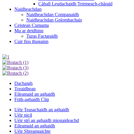
Càball Leudachaidh Teirmeach-chàraid
Naidheachdan
Naidheachdan Companaidh
Naidheachdan Gnìomhachais
Ceistean Cumanta
Mu ar deidhinn
Turas Factaraidh
Cuir fios thugainn
Dachaigh
Toraidhean
Eileamaid an aghaidh
Frith-aghaidh Clip
Uèir Teasachaidh an aghaidh
Uèir nicil
Uèir strì an aghaidh mionaideachd
Eileamaid an aghaidh
Uèir Shreangaichte