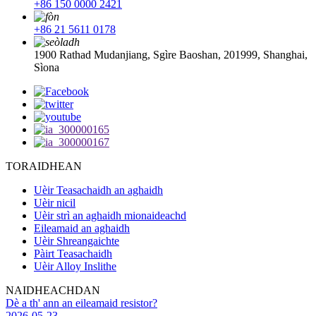
+86 150 0000 2421
+86 21 5611 0178
1900 Rathad Mudanjiang, Sgìre Baoshan, 201999, Shanghai,
Sìona
TORAIDHEAN
Uèir Teasachaidh an aghaidh
Uèir nicil
Uèir strì an aghaidh mionaideachd
Eileamaid an aghaidh
Uèir Shreangaichte
Pàirt Teasachaidh
Uèir Alloy Inslithe
NAIDHEACHDAN
Dè a th' ann an eileamaid resistor?
2026-05-23