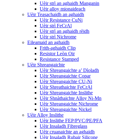
Uèir strì an aghaidh Manganin
Uèir alloy mionaideach
Uèir Teasachaidh an aghaidh
Uèir Resistance CuNi
Uèir strì FeCrAl
Uèir strì an aghaidh rèidh
Uèir strì Nichrome
Eileamaid an aghaidh
Frith-aghaidh Clip
Resistor Leòn Oir
Resistance Stamped
Uèir Shreangaichte
Uèir Shreangaichte a’ Dìoladh
Uèir Shreangaichte Copar
Uèir Shreangaichte CU-Ni
Uèir Shreathaichte FeCrAl
Uèir Shreangaichte Inslithe
Uèir Shnàthaichte Alloy Ni-Mn
Uèir Shreangaichte Nichrome
Uèir Shreangaichte Nickel
Uèir Alloy Inslithe
Uèir Inslithe FEP/PVC/PE/PFA
Uèir Insaladh Fibreglass
Uèir cruanaichte an aghaidh
Uèir Insaladh Rubair Silicone