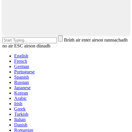
Brùth air enter airson rannsachadh
no air ESC airson dùnadh
English
French
German
Portuguese
Spanish
Russian
Japanese
Korean
Arabic
Irish
Greek
Turkish
Italian
Danish
Romanian