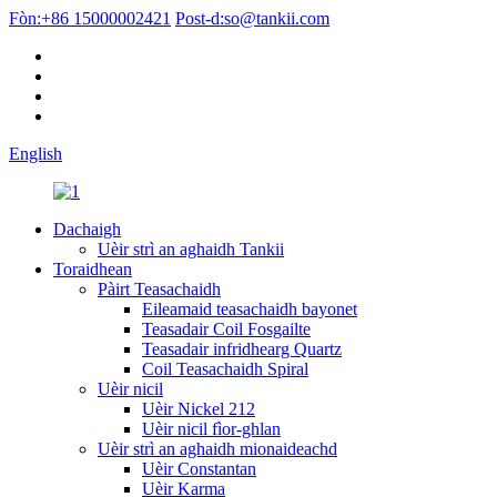
Fòn:
+86 15000002421
Post-d:
so@tankii.com
English
Dachaigh
Uèir strì an aghaidh Tankii
Toraidhean
Pàirt Teasachaidh
Eileamaid teasachaidh bayonet
Teasadair Coil Fosgailte
Teasadair infridhearg Quartz
Coil Teasachaidh Spiral
Uèir nicil
Uèir Nickel 212
Uèir nicil fìor-ghlan
Uèir strì an aghaidh mionaideachd
Uèir Constantan
Uèir Karma