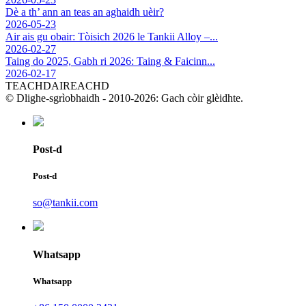
Dè a th’ ann an teas an aghaidh uèir?
2026-05-23
Air ais gu obair: Tòisich 2026 le Tankii Alloy –...
2026-02-27
Taing do 2025, Gabh ri 2026: Taing & Faicinn...
2026-02-17
TEACHDAIREACHD
© Dlighe-sgrìobhaidh - 2010-2026: Gach còir glèidhte.
Post-d
Post-d
so@tankii.com
Whatsapp
Whatsapp