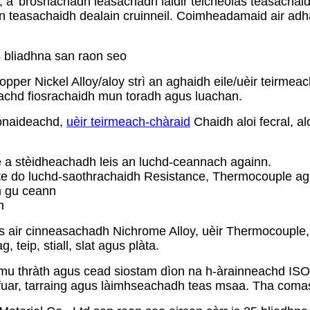
, a’ brosnachadh leasachadh làidir teicneòlas teasach
n teasachaidh dealain cruinneil. Coimheadamaid air adha
5 bliadhna san raon seo
opper Nickel Alloy/aloy strì an aghaidh eile/uèir teirme
rrachd fiosrachaidh mun toradh agus luachan.
ionaideachd,
uèir teirmeach-chàraid
Chaidh aloi fecral, a
e a stèidheachadh leis an luchd-ceannach againn.
igte do luchd-saothrachaidh Resistance, Thermocouple a
n gu ceann
h
as air cinneasachadh Nichrome Alloy, uèir Thermocouple,
 teip, stiall, slat agus plàta.
mu thràth agus cead siostam dìon na h-àrainneachd IS
fuar, tarraing agus làimhseachadh teas msaa. Tha coma