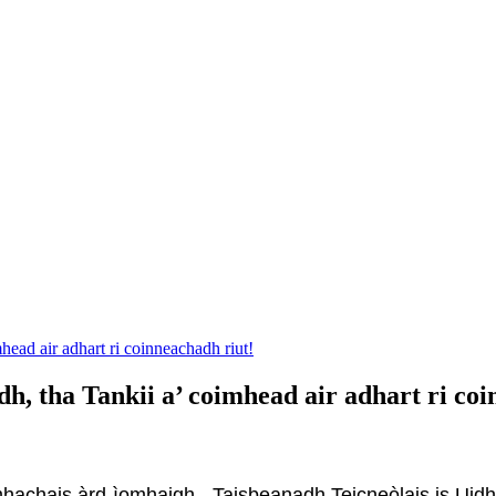
head air adhart ri coinneachadh riut!
dh, tha Tankii a’ coimhead air adhart ri co
omhachais àrd-ìomhaigh - Taisbeanadh Teicneòlais is U