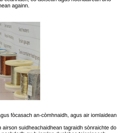
dhean againn.
h agus fòcasach an-còmhnaidh, agus air iomlaidean
 airson suidheachaidhean tagraidh sònraichte do