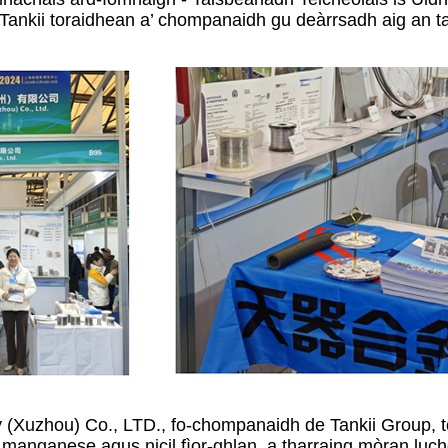
ankii toraidhean a’ chompanaidh gu deàrrsadh aig an t
y (Xuzhou) Co., LTD., fo-chompanaidh de Tankii Group, to
ir manganese agus nicil fìor-ghlan, a tharraing mòran l