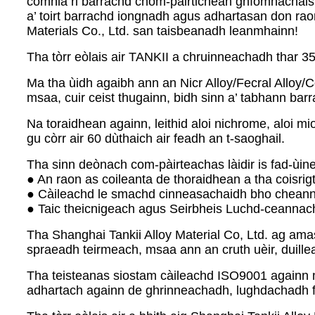
còmhla ri barrachd chom-pàirtichean gnìomhachais
a’ toirt barrachd iongnadh agus adhartasan don rao
Materials Co., Ltd. san taisbeanadh leanmhainn!
Tha tòrr eòlais air TANKII a chruinneachadh thar 3
Ma tha ùidh agaibh ann an Nicr Alloy/Fecral Alloy/C
msaa, cuir ceist thugainn, bidh sinn a’ tabhann ba
Na toraidhean againn, leithid aloi nichrome, aloi m
gu còrr air 60 dùthaich air feadh an t-saoghail.
Tha sinn deònach com-pàirteachas làidir is fad-ùin
● An raon as coileanta de thoraidhean a tha coisr
● Càileachd le smachd cinneasachaidh bho chean
● Taic theicnigeach agus Seirbheis Luchd-ceannac
Tha Shanghai Tankii Alloy Material Co, Ltd. ag am
spraeadh teirmeach, msaa ann an cruth uèir, duilleag,
Tha teisteanas siostam càileachd ISO9001 againn 
adhartach againn de ghrinneachadh, lughdachadh 