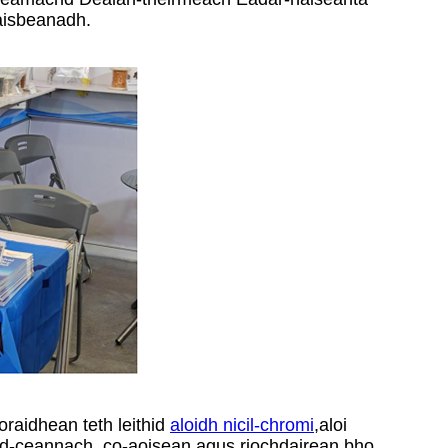
aisbeanadh.
raidhean teth leithid
aloidh nicil-chromi
,
aloi
uchd-ceannach, co-aoisean agus riochdairean bho