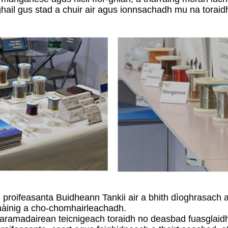
ghail gus stad a chuir air agus ionnsachadh mu na torai
h proifeasanta Buidheann Tankii air a bhith dìoghrasac
hàinig a cho-chomhairleachadh.
aramadairean teicnigeach toraidh no deasbad fuasglaidh