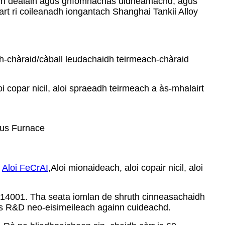
aidh dealain agus gnìomhachas uidheamachd, agus
rt ri coileanadh iongantach Shanghai Tankii Alloy
ach-chàraid/càball leudachaidh teirmeach-chàraid
loi copar nicil, aloi spraeadh teirmeach a às-mhalairt
gus Furnace
Aloi FeCrAI
,
Aloi mionaideach, aloi copair nicil, aloi
O14001. Tha seata iomlan de shruth cinneasachaidh
s R&D neo-eisimeileach againn cuideachd.