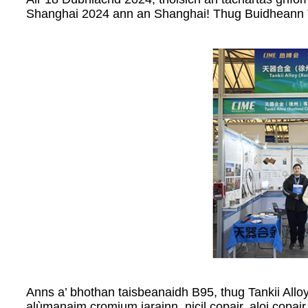
Shanghai 2024 ann an Shanghai! Thug Buidheann T
Anns a’ bhothan taisbeanaidh B95, thug Tankii Allo
alùmanaim cromium iarainn, nicil copair, aloi copa