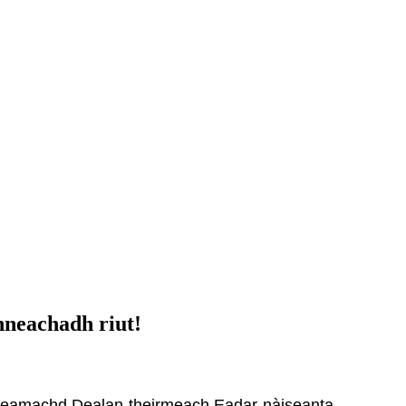
inneachadh riut!
idheamachd Dealan-theirmeach Eadar-nàiseanta