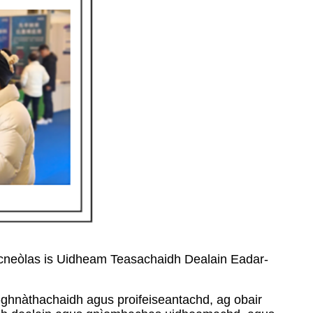
Teicneòlas is Uidheam Teasachaidh Dealain Eadar-
r-ghnàthachaidh agus proifeiseantachd, ag obair