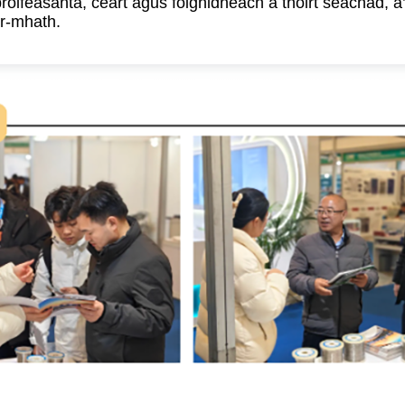
 proifeasanta, ceart agus foighidneach a thoirt seachad,
r-mhath.