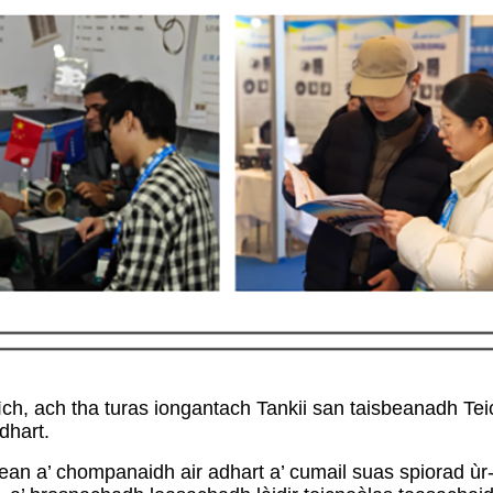
crìch, ach tha turas iongantach Tankii san taisbeanadh 
dhart.
 lean a’ chompanaidh air adhart a’ cumail suas spiorad ù