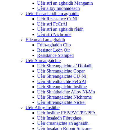
Uèir strì an aghaidh Manganin
Uèir alloy mionaideach
Uèir Teasachaidh an aghaidh
Uèir Resistance CuNi
Uèir strì FeCrAl
Uèir strì an aghaidh rèidh
Uèir strì Nichrome
Eileamaid an aghaidh
Frith-aghaidh Clip
Resistor Leòn Oir
Resistance Stamped
Uèir Shreangaichte
Uèir Shreangaichte a’ Dìoladh
Uèir Shreangaichte Copar
Uèir Shreangaichte CU-Ni
Uèir Shreathaichte FeCrAl
Uèir Shreangaichte Inslithe
Uèir Shnàthaichte Alloy Ni-Mn
Uèir Shreangaichte Nichrome
Uèir Shreangaichte Nickel
Uèir Alloy Inslithe
Uèir Inslithe FEP/PVC/PE/PFA
Uèir Insaladh Fibreglass
Uèir cruanaichte an aghaidh
Uèir Insaladh Rubair Silicone