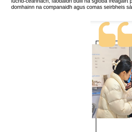
luchd-ceannach, faodaidh buill na sgioba freagairt
domhainn na companaidh agus comas seirbheis sà