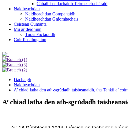
Càball Leudachaidh Teirmeach-chàraid
Naidheachdan
Naidheachdan Companaidh
Naidheachdan Gnìomhachais
Ceistean Cumanta
Mu ar deidhinn
Turas Factaraidh
Cuir fios thugainn
Dachaigh
Naidheachdan
A’ chiad latha den ath-sgrùdadh taisbeanaidh, tha Tankii a’ coim
A’ chiad latha den ath-sgrùdadh taisbeanai
Air 18 Dùbhlachd 2024, thòisich an tachartas gnì