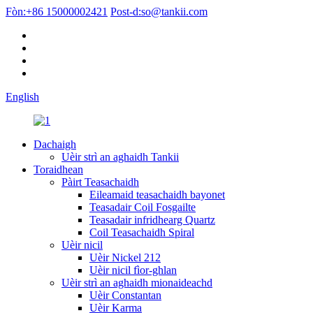
Fòn:
+86 15000002421
Post-d:
so@tankii.com
English
Dachaigh
Uèir strì an aghaidh Tankii
Toraidhean
Pàirt Teasachaidh
Eileamaid teasachaidh bayonet
Teasadair Coil Fosgailte
Teasadair infridhearg Quartz
Coil Teasachaidh Spiral
Uèir nicil
Uèir Nickel 212
Uèir nicil fìor-ghlan
Uèir strì an aghaidh mionaideachd
Uèir Constantan
Uèir Karma