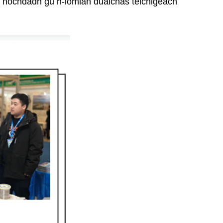
 a’ nochdadh gu h-iomlan dualchas teicnigeach