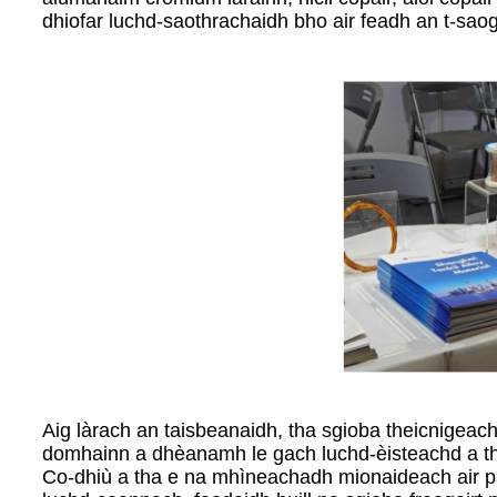
dhiofar luchd-saothrachaidh bho air feadh an t-sao
Aig làrach an taisbeanaidh, tha sgioba theicnigeac
domhainn a dhèanamh le gach luchd-èisteachd a t
Co-dhiù a tha e na mhìneachadh mionaideach air p